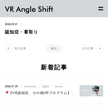
2026.03.31
認知症・看取り
前の記事
ALL
次の記事
新着記事
2026.07.29
Information
/
認知症
/
Diversity
/
看取り
/
発達障害
/
MSP-k
/
【VR認知症、その他VRプログラム】まずは体験してみる ～オンライン事前体験会のご案内～