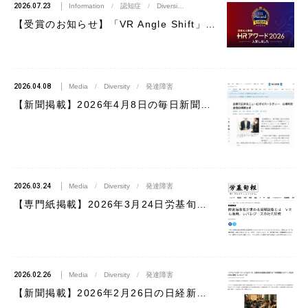
2026.07.23
Information
/
認知症
/
Diversity
/
発達障害
/
がん
【受賞のお知らせ】「VR Angle Shift」が「ＨＲアワード2026」プロフェッショナル部門に入賞しました
2026.04.08
Media
/
Diversity
/
発達障害
【新聞掲載】2026年4月8日の毎日新聞にて「VR発達障害」が取り上げられました
2026.03.24
Media
/
Diversity
/
発達障害
【専門紙掲載】2026年3月24日労基旬報にて「VR発達障害」が取り上げられました
2026.02.26
Media
/
Diversity
/
発達障害
【新聞掲載】2026年2月26日の日経新聞、東京新聞にて「VR発達障害」が取り上げられました